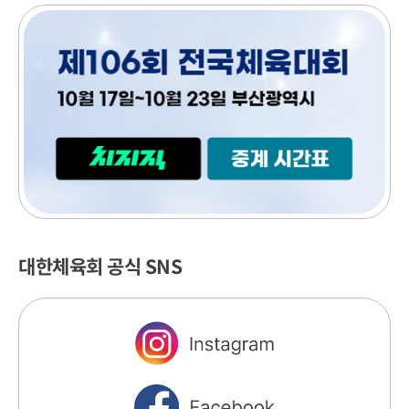
중
계
시
간
표
대한체육회 공식 SNS