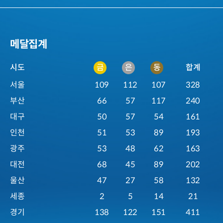
메달집계
메
시도
금
은
동
합계
달
서울
109
112
107
328
집
계
부산
66
57
117
240
내
대구
50
57
54
161
역
인천
51
53
89
193
광주
53
48
62
163
대전
68
45
89
202
울산
47
27
58
132
세종
2
5
14
21
경기
138
122
151
411