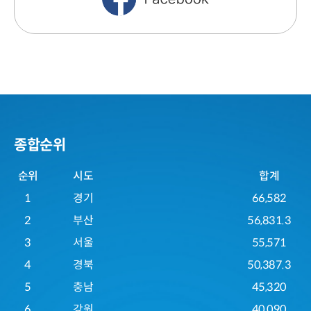
종합순위
종
순위
시도
합계
합
1
경기
66,582
순
위
2
부산
56,831.3
내
3
서울
55,571
역
4
경북
50,387.3
5
충남
45,320
6
강원
40,090